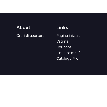
About
Links
Orari di apertura
Pagina iniziale
Vetrina
Coupons
Il nostro menù
Catalogo Premi
vacy
Condizioni generali di vendita
rvati Ideato, progettato e realizzato da
Meraviglia