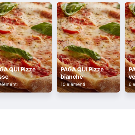
GA QUI Pizze
PAGA QUI Pizze
PA
sse
bianche
ve
elementi
10 elementi
6 