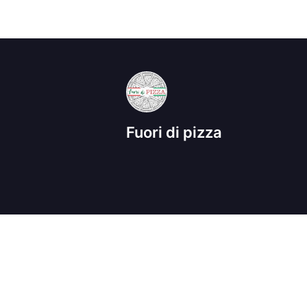
Fuori di pizza
Termini di utilizzo
Informazioni sulla pri
2026 ©
Reddoak SRL
- Tutti i diritti rise