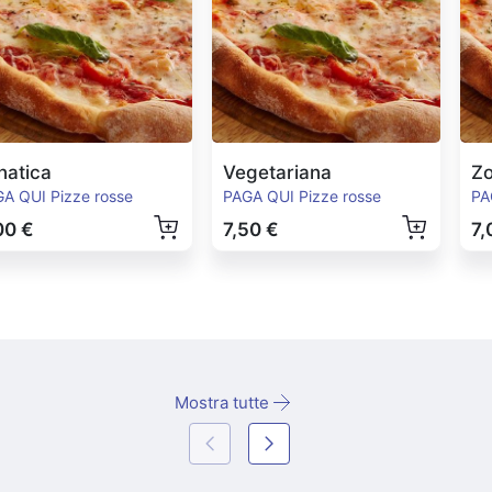
natica
Vegetariana
Zo
A QUI Pizze rosse
PAGA QUI Pizze rosse
PA
00 €
7,50 €
7,
Mostra tutte