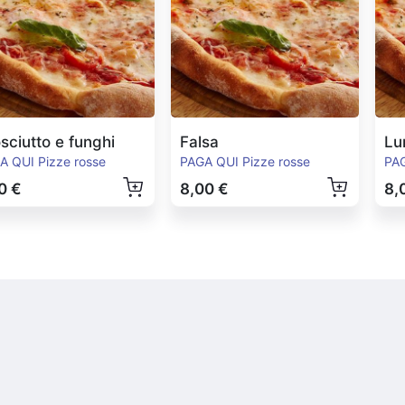
sciutto e funghi
Falsa
Lu
A QUI Pizze rosse
PAGA QUI Pizze rosse
PAG
0 €
8,00 €
8,