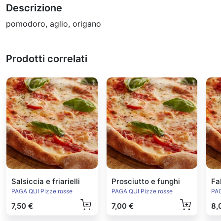
Descrizione
pomodoro, aglio, origano
Prodotti correlati
Salsiccia e friarielli
Prosciutto e funghi
Fa
PAGA QUI Pizze rosse
PAGA QUI Pizze rosse
PAG
7,50 €
7,00 €
8,