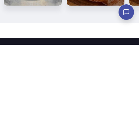
Fuori di pizza
About
Links
Orari di apertura
Pagina iniziale
Vetrina
Coupons
Il nostro menù
Catalogo Premi