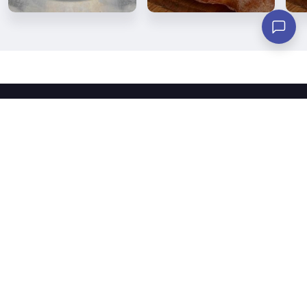
Fuori di pizza
About
Links
Orari di apertura
Pagina iniziale
Vetrina
Coupons
Il nostro menù
Catalogo Premi